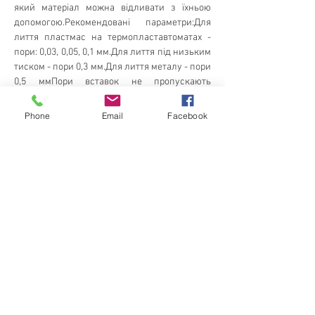
який матеріал можна відливати з їхньою 
допомогою.Рекомендовані параметри:Для 
лиття пластмас на термопластавтоматах - 
пори: 0,03, 0,05, 0,1 мм.Для лиття під низьким 
тиском - пори 0,3 мм.Для лиття металу - пори 
0,5 ммПори вставок не пропускають 
розплавлений матеріал під час заповнення 
форми, але водночас пропускають повітря, 
Phone
Email
Facebook
що витісняється, під час лиття і зняття, 
унеможливлюють надлишковий тиск під час 
лиття і вакуум. Вставки можна обробляти за 
місцем на ЕЕС, алмазним інструментом, але 
не фрезеруванням або точінням, оскільки 
вони крихкі, можуть пошкодитися або 
забитися пори.Область застосування 
вентиляційних ставокЛиття пластмас під 
тиском на термопластавтоматах
Видувні прес форми, екструзіяЛиття металу 
під низьким тиском або у вакуумі, кокільне 
лиття, лиття гуми тощо.
Каталог