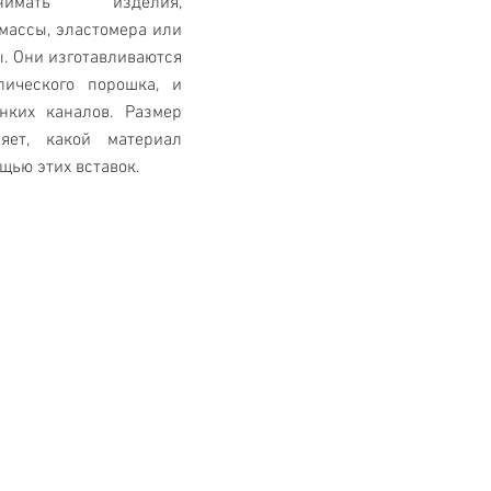
имать изделия,
массы, эластомера или
ы. Они изготавливаются
лического порошка, и
нких каналов. Размер
яет, какой материал
щью этих вставок.