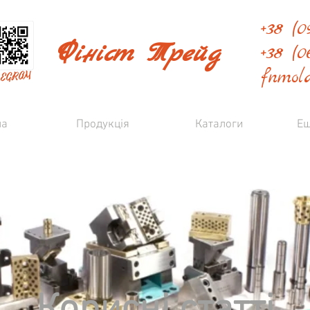
+38 (09
Фініст Трейд
+38 (0
fnmol
на
Продукція
Каталоги
Ещ