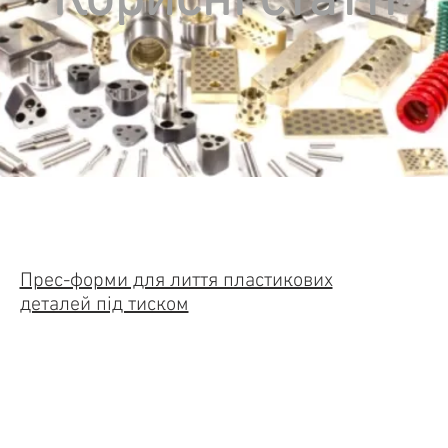
Корисні статті
Прес-форми для лиття пластикових
деталей під тиском