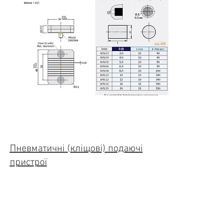
Пневматичні (кліщові) подаючі
пристрої