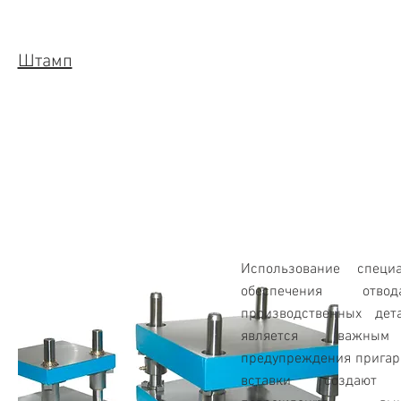
Штамп
Использование специ
обеспечения отв
производственных дет
является важны
предупреждения пригара
вставки создают 