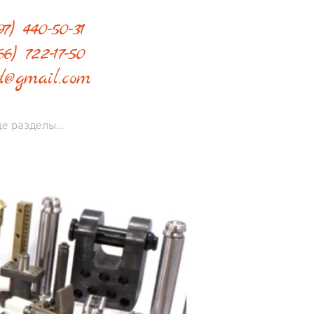
7) 440-50-31
66) 722-17-50
d@gmail.com
е разделы...